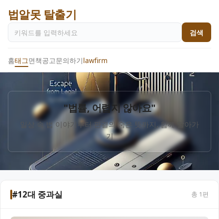
법알못 탈출기
검색
홈
태그
면책공고
문의하기
lawfirm
"법률, 어렵지 않아요"
일상 속 법 이야기부터 판결의 숨은 뜻까지, 함께 알아가
기
#12대 중과실
총
1
편