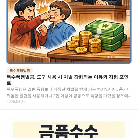
특수폭행벌금
특수폭행벌금, 도구 사용 시 처벌 강화되는 이유와 감형 포인
트
특수폭행은 일반 폭행보다 가중된 처벌을 받게 되는 범죄입니다. 흉기나
위험한 물건을 사용하거나 2인 이상이 공동으로 폭행을 가했을 경우에
2026.04.20
적용되며, 특수폭행벌금은 일반 폭행에 비해…