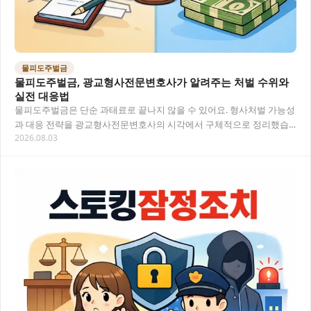
물피도주벌금
물피도주벌금, 광교형사전문변호사가 알려주는 처벌 수위와
실전 대응법
물피도주벌금은 단순 과태료로 끝나지 않을 수 있어요. 형사처벌 가능성
과 대응 전략을 광교형사전문변호사의 시각에서 구체적으로 정리했습
2026.08.03
니다. 목차 물피도주벌금이란? 법적 정의부터 짚어…