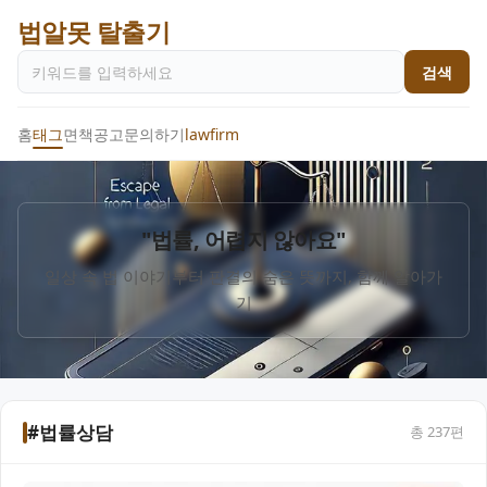
법알못 탈출기
검색
홈
태그
면책공고
문의하기
lawfirm
"법률, 어렵지 않아요"
일상 속 법 이야기부터 판결의 숨은 뜻까지, 함께 알아가
기
#법률상담
총
237
편