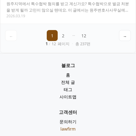
원주지역에서 특수협박 혐의를 받고 계신가요? 특수협박으로 벌금 처분
을 받게 될까 고민이 많으실 텐데요. 이 글에서는 원주변호사사무실에서
2026.03.19
진행하는 특수협박 사건 대응과 벌금 관련 법…
←
1
2
···
12
→
1
/
12
페이지
·
총
237
편
블로그
홈
전체 글
태그
사이트맵
고객센터
문의하기
lawfirm