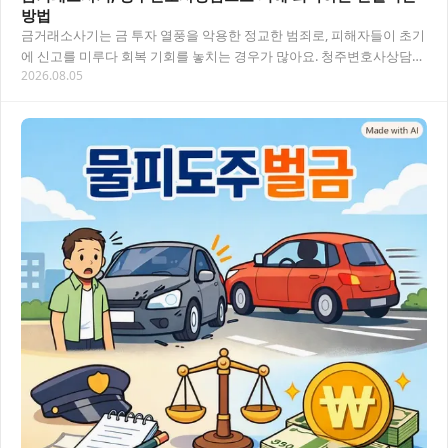
방법
금거래소사기는 금 투자 열풍을 악용한 정교한 범죄로, 피해자들이 초기
에 신고를 미루다 회복 기회를 놓치는 경우가 많아요. 청주변호사상담을
2026.08.05
통해 피해 유형부터 법적 대응 전략까지 구…