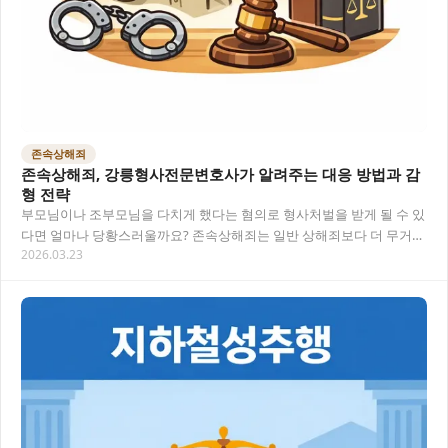
존속상해죄
존속상해죄, 강릉형사전문변호사가 알려주는 대응 방법과 감
형 전략
부모님이나 조부모님을 다치게 했다는 혐의로 형사처벌을 받게 될 수 있
다면 얼마나 당황스러울까요? 존속상해죄는 일반 상해죄보다 더 무거운
2026.03.23
처벌을 받을 수 있어 전문적인 법률 조력이…