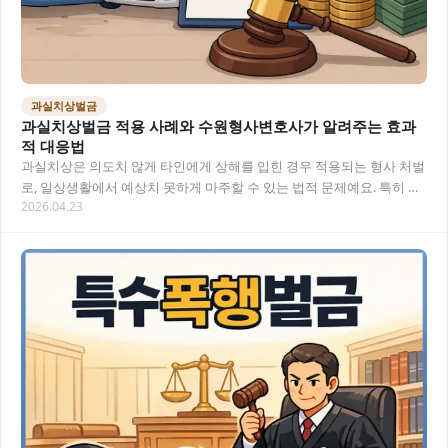
과실치상벌금
과실치상벌금 적용 사례와 수원형사변호사가 알려주는 효과
적 대응법
과실치상은 의도치 않게 타인에게 상해를 입힌 경우 적용되는 형사 처벌
로, 일상생활에서 예상치 못하게 마주할 수 있는 법적 문제예요. 특히 과
2026.04.23
실치상으로 인한 벌금 처분은 많은 분들이…