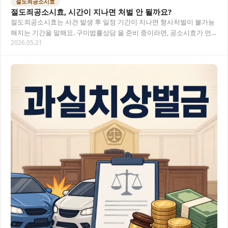
절도죄공소시효
절도죄공소시효, 시간이 지나면 처벌 안 될까요?
절도죄공소시효는 사건 발생 후 일정 기간이 지나면 형사처벌이 불가능
해지는 기간을 말해요. 구미법률상담 을 준비 중이라면, 공소시효가 언
2026.05.21
제 시작되고 언제 중단되는지 먼저 알아두는 게…