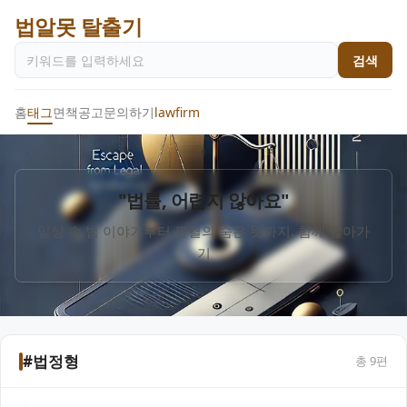
법알못 탈출기
검색
홈
태그
면책공고
문의하기
lawfirm
"법률, 어렵지 않아요"
일상 속 법 이야기부터 판결의 숨은 뜻까지, 함께 알아가
기
#법정형
총
9
편