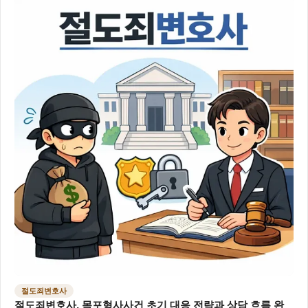
절도죄변호사
절도죄변호사, 목포형사사건 초기 대응 전략과 상담 흐름 완