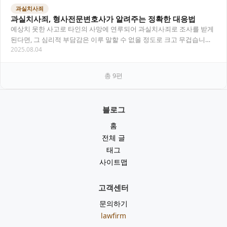
과실치사죄
과실치사죄, 형사전문변호사가 알려주는 정확한 대응법
예상치 못한 사고로 타인의 사망에 연루되어 과실치사죄로 조사를 받게
된다면, 그 심리적 부담감은 이루 말할 수 없을 정도로 크고 무겁습니다.
2025.08.04
과실치사죄는 실수로 발생했다 하더라도…
총
9
편
블로그
홈
전체 글
태그
사이트맵
고객센터
문의하기
lawfirm