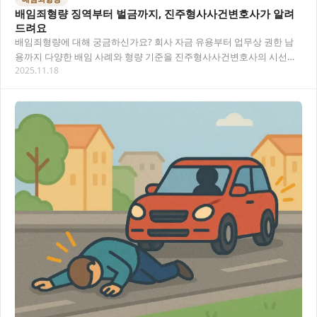
배임죄형량 징역부터 벌금까지, 진주형사사건변호사가 알려
드려요
배임죄형량에 대해 궁금하신가요? 회사 자금 유용부터 업무상 권한 남
용까지 다양한 배임 사례와 형량 기준을 진주형사사건변호사의 시선으
2025.11.18
로 분석하고 실제 감형 사례를 알려드립니다. 목차…