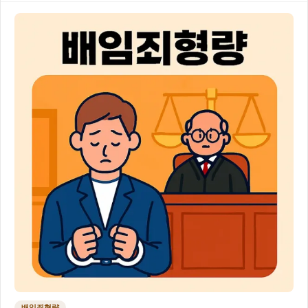
배임죄형량