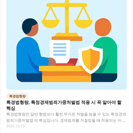
특경법형량
특경법형량, 특정경제범죄가중처벌법 적용 시 꼭 알아야 할
핵심
특경법형량은 일반 형법보다 훨씬 무거운 처벌을 받을 수 있는 특정경제
범죄가중처벌법 의 핵심입니다. 경제범죄를 저질렀을 때 적용되는 이 법
2025.12.15
률은 피해 금액과 범행 수법에 따라 형량이…