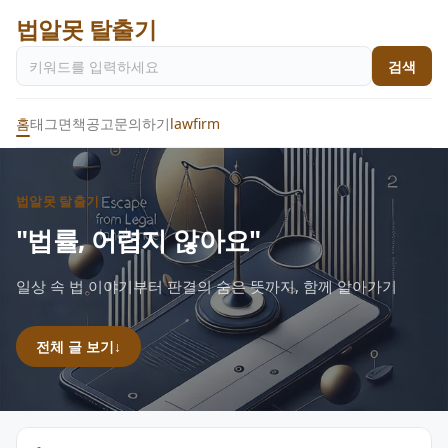
법알못 탈출기
검색
홈
태그
면책공고
문의하기
lawfirm
법알못 탈출기
"법률, 어렵지 않아요"
일상 속 법 이야기부터 판결의 숨은 뜻까지, 함께 알아가기
전체 글 보기
↓