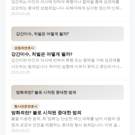
강간죄는 타인의 의사에 반하여 폭행이나 협박을 통해 성관계를
강요하는 중대한 성범죄입니다. 피해자에게 심각한 정신적·신체적
2025.03.28
상해를 유발하며, 형사 처벌 또한 매우 무거운 범주에 속…
강간미수, 처벌은 어떻게 될까?
성범죄변호사
강간미수, 처벌은 어떻게 될까?
강간이란 타인의 의사에 반하여 폭행 또는 협박을 가해 성관계를
시도하는 범죄입니다. 하지만 실행에 이르지 못하고 중단되거나
2025.03.28
실패했을 경우에도 '강간미수'라는 범죄로 처벌될 수 있습…
방화죄란? 불로 시작된 중대한 범죄
형사전문젼호사
방화죄란? 불로 시작된 중대한 범죄
불을 이용한 범죄, 즉 ‘방화’는 단순한 재산 피해를 넘어 사람의 생
명과 공공의 안전을 위협하는 중대한 형사 범죄입니다. 이번 글에
2025.03.27
서는 방화죄의 구성요건부터 처벌 수위, 관련 사례…