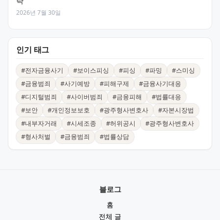
략
2026년 7월 30일
인기 태그
#
전자금융사기
#
보이스피싱
#
피싱
#
파밍
#
스미싱
#
금융범죄
#
사기예방
#
피해구제
#
금융사기대응
#
디지털범죄
#
사이버범죄
#
금융피해
#
법률대응
#
보안
#
개인정보보호
#
광주형사변호사
#
자본시장법
#
내부자거래
#
시세조종
#
허위공시
#
광주형사변호사
#
형사처벌
#
금융범죄
#
법률상담
블로그
홈
전체 글