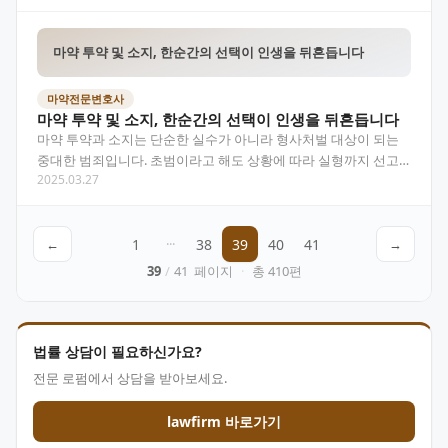
마약 투약 및 소지, 한순간의 선택이 인생을 뒤흔듭니다
마약전문변호사
마약 투약 및 소지, 한순간의 선택이 인생을 뒤흔듭니다
마약 투약과 소지는 단순한 실수가 아니라 형사처벌 대상이 되는
중대한 범죄입니다. 초범이라고 해도 상황에 따라 실형까지 선고
2025.03.27
될 수 있기 때문에 조심해야 하며, 수사 초기 대응이 무…
←
1
···
38
39
40
41
→
39
/
41
페이지
·
총
410
편
법률 상담이 필요하신가요?
전문 로펌에서 상담을 받아보세요.
lawfirm 바로가기